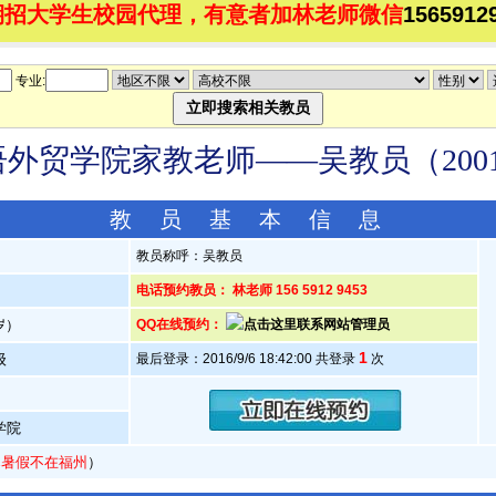
期招大学生校园代理，有意者加林老师微信
1565912
专业:
外贸学院家教老师——吴教员（20011
教 员 基 本 信 息
教员称呼：吴教员
电话预约教员： 林老师 156 5912 9453
3岁）
QQ在线预约：
1
级
最后登录：2016/9/6 18:42:00 共登录
次
学院
寒暑假不在福州
）