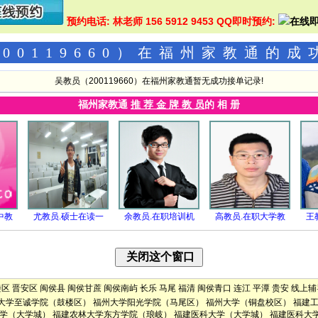
预约电话: 林老师 156 5912 9453 QQ即时预约:
00119660）在福州家教通的
吴教员（200119660）在福州家教通暂无成功接单记录!
福州家教通
推 荐 金 牌 教 员
的 相 册
中教
尤教员.硕士在读一
余教员.在职培训机
高教员.在职大学教
王
楼区
晋安区
闽侯县
闽侯甘蔗
闽侯南屿
长乐
马尾
福清
闽侯青口
连江
平潭
贵安
线上辅
大学至诚学院（鼓楼区）
福州大学阳光学院（马尾区）
福州大学（铜盘校区）
福建
学（大学城）
福建农林大学东方学院（琅岐）
福建医科大学（大学城）
福建医科大