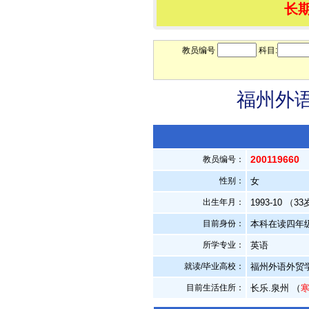
长
教员编号
科目:
福州外语
200119660
教员编号：
性别：
女
出生年月：
1993-10 （3
目前身份：
本科在读四年
所学专业：
英语
就读/毕业高校：
福州外语外贸
目前生活住所：
长乐.泉州 （