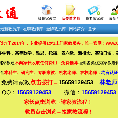
福州家教网
我要请老师
我要做家教
最新
最新教员库
在职教师库
金牌教员库
网站简介
登录
办于2014年，
专业提供
1对1上门家教服务，唯一官网：www.0591
各学科，高等数学，雅思、托福、四六级、新概念、英语口语，
州家教通
不向家长收取任何费用
，
免费推荐
福州各类优秀家教老
含
本科生、研究生、专职家教、机构老师、在校老师，
均有认证
免费请家教
点击拨打
15659129453
林老师
→
QQ：
15659129453
微信：
15659129453
家长点击浏览→
请家教流程！
教员点击浏览→
接家教流程！