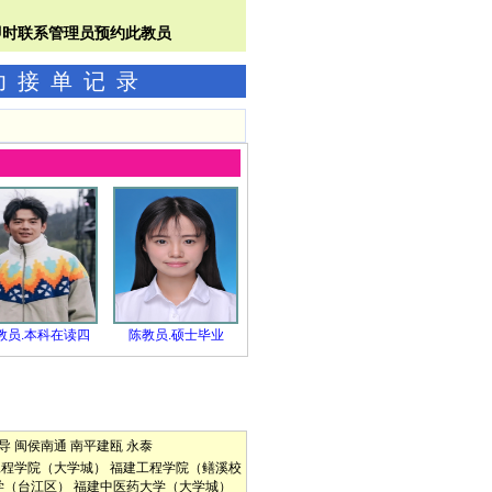
成功接单记录
教员.本科在读四
陈教员.硕士毕业
导
闽侯南通
南平建瓯
永泰
工程学院（大学城）
福建工程学院（鳝溪校
学（台江区）
福建中医药大学（大学城）