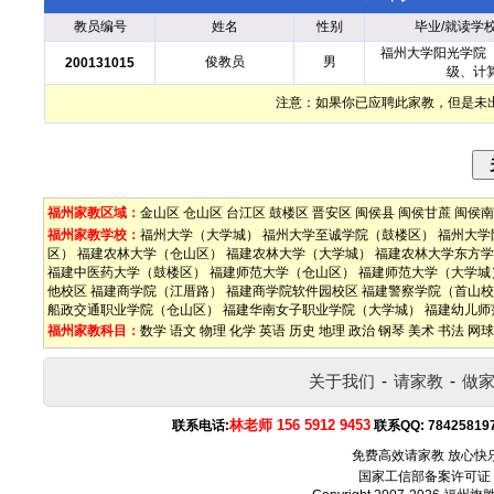
教员编号
姓名
性别
毕业/就读学
福州大学阳光学院
俊教员
男
200131015
级、计
注意：如果你已应聘此家教，但是未
福州家教区域：
金山区
仓山区
台江区
鼓楼区
晋安区
闽侯县
闽侯甘蔗
闽侯南
福州家教学校：
福州大学（大学城）
福州大学至诚学院（鼓楼区）
福州大学
区）
福建农林大学（仓山区）
福建农林大学（大学城）
福建农林大学东方学
福建中医药大学（鼓楼区）
福建师范大学（仓山区）
福建师范大学（大学城
他校区
福建商学院（江厝路）
福建商学院软件园校区
福建警察学院（首山校
船政交通职业学院（仓山区）
福建华南女子职业学院（大学城）
福建幼儿师
福州家教科目：
数学
语文
物理
化学
英语
历史
地理
政治
钢琴
美术
书法
网球
关于我们
-
请家教
-
做
林老师 156 5912 9453
联系电话:
联系QQ:
78425819
免费高效请家教 放心快
国家工信部备案许可证