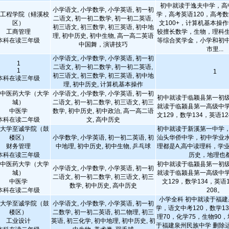
初中就读于逸夫中学，高
小学语文, 小学数学, 小学英语, 初一初
工程学院（鳝溪校
学，高考英语120，高考数
二语文, 初一初二数学, 初一初二英语,
区）
文100+，计算机基本操
初三语文, 初三数学, 初三英语, 初中地
工商管理
较擅长数学，生物，理科
理, 初中历史, 初中生物, 高一高二英语
本科在读三年级
等综合奖学金，小学和初
中国舞，演讲技巧
市里...
小学语文, 小学数学, 小学英语, 初一初
1
二语文, 初一初二数学, 初一初二英语,
1
1
初三语文, 初三数学, 初三英语, 初中地
本科在读三年级
理, 初中历史, 计算机基本操作
中医药大学（大学
小学语文, 小学数学, 小学英语, 初一初
初中就读于临颖县第一初
城）
二语文, 初一初二数学, 初三语文, 初三
就读于临颍县第一高级中
中医学
数学, 初中历史, 初中政治, 高一高二语
文129，数学134，英语1
本科在读二年级
文, 高中历史
大学至诚学院（鼓
初中就读于新溪第一中学
楼区）
小学数学, 小学英语, 初一初二英语, 初
汕头华侨中学，初中学业
财务管理
中地理, 初中历史, 初中生物, 乒乓球
理都是A,高中读理科，学
本科在读三年级
历史，地理也
中医药大学（大学
初中就读于临颍县第一初
小学语文, 小学数学, 小学英语, 初一初
城）
就读于临颍县第一高级中
二语文, 初一初二数学, 初三语文, 初三
中医学
文129，数学134，英语
数学, 初中历史, 高中历史
本科在读二年级
208。
小学全科 初中就读于福
大学至诚学院（鼓
小学语文, 小学数学, 小学英语, 初一初
学，语文中考120，数学13
楼区）
二数学, 初一初二英语, 初二物理, 初三
理70，化学75，生物90，
工业设计
英语, 初三化学, 初中地理, 初中历史, 初
于福建泉州民族中学 删除