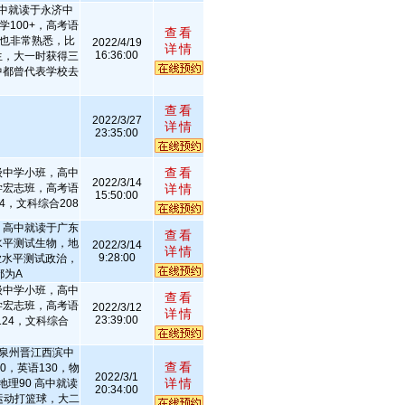
中就读于永济中
学100+，高考语
查看
作也非常熟悉，比
2022/4/19
详情
16:36:00
生，大一时获得三
中都曾代表学校去
查看
2022/3/27
详情
23:35:00
查看
级中学小班，高中
2022/3/14
学宏志班，高考语
详情
15:50:00
24，文科综合208
，高中就读于广东
查看
水平测试生物，地
2022/3/14
详情
9:28:00
业水平测试政治，
都为A
级中学小班，高中
查看
学宏志班，高考语
2022/3/12
详情
23:39:00
124，文科综合
建泉州晋江西滨中
查看
0，英语130，物
2022/3/1
详情
地理90 高中就读
20:34:00
运动打篮球，大二