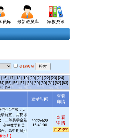
学员库
最新教员库
家教资讯
金牌教员
]
[16]
[17]
[18]
[19]
[20]
[21]
[22]
[23]
[24]
54]
[55]
[56]
[57]
[58]
[59]
[60]
[61]
[62]
[63]
93]
[94]
查看
述
登录时间
详情
研究生1年级，大
成绩前五，共获得
查看
次，二等奖学金若
2022/4/28
详情
15:41:00
、高中数学和英
综合。高中期间担
看照片]