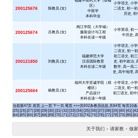
福建中医药大学（鼓楼
小学语文, 小学
区）
200125676
陈教员.(女)
二语文, 初一初
中医学
历史, 
本科毕业
闽江学院（大学城）
小学英语, 初一
200125674
吕教员.(女)
服装设计与工程
中历史, 
本科在读一年级
小学语文, 小学
二语文, 初一初
福建师范大学
初三语文, 初三
200121850
刘教员.(女)
汉语国际教育
史, 初中政治,
本科在读二年级
数学, 高一高二
史, 高中地理, 
福州大学至诚学院（鼓
小学语文, 小学
楼区）
二语文, 初一初
200125664
杨教员.(女)
产品设计
初三语文, 初中
本科在读一年级
当前第
47
页
首页
上一页
下一页
尾页
>>>共
932
条教员信息 共
94
页 每页
10
[25]
[26]
[27]
[28]
[29]
[30]
[31]
[32]
[33]
[34]
[35]
[36]
[37]
[38]
[39]
[40]
[41]
[42
[64]
[65]
[66]
[67]
[68]
[69]
[70]
[71]
[72]
[73]
[74]
[75]
[76]
[77]
[78]
[79]
[80]
[81
关于我们
-
请家教
-
做