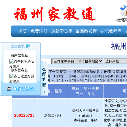
福州
首页
免费注册
最新学员库
最新教员库
在职教师库
福州
请家教客服
ID
做家教客服
当前第
47
页
首页
上一页
下一页
尾页
>>>共
932
条教员信息 共
94
页 每页
10
[25]
[26]
[27]
[28]
[29]
[30]
[31]
[32]
[33]
[34]
[35]
[36]
[37]
[38]
[39]
[40]
[41]
[42
[64]
[65]
[66]
[67]
[68]
[69]
[70]
[71]
[72]
[73]
[74]
[75]
[76]
[77]
[78]
[79]
[80]
[81
就读、毕业高校
教员编号
姓名、性别
可
专业、学历
小学语文, 小学
数, 初一初二语
福州大学至诚学院
初二英语, 初二
200125725
洪教员.(男)
产品设计
学, 初三英语, 
本科在读一年级
化学, 初中地理,
一高二语文, 高