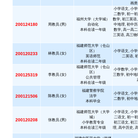
画类
小学语文, 小学
二数学, 初一初
福州大学（大学城）
数学, 初三英语,
200124180
周教员.(男)
自动化
中地理, 初中历
本科在读一年级
数学, 高一高二
三英语, 高三物
福建师范大学（仓山
区）
小学语文, 小学
200120233
林教员.(女)
英语师范
二英语, 
本科在读二年级
福建师范大学（仓山
小学数学, 小学
区）
200125319
李教员.(女)
三数学, 初中地
公共管理
本科在读一年级
福建警察学院
小学语文, 小学
200121506
陈教员.(女)
法学
二数学, 初中地
本科毕业
福建师范大学（大学
小学语文, 小学
城）
二语文, 初一初
200120208
张教员.(男)
小学教育专业
初三语文, 初三
本科在读三年级
理, 高中历史, 