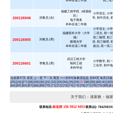
本科在读三年级
高二化
福建工程学院（鳝溪校
小学语文, 小学
区）
200126948
洪教员.(女)
学, 初中历史, 
电子商务
本科在读二年级
小学语文, 小学
福建医科大学（大学
二语文, 初一初
城）
初二物理, 初三
200126905
刘教员.(男)
眼视光学
语, 初三物理, 
本科在读二年级
政治, 高一高二
武汉工程大学
小学数学, 初一
200126601
李教员.(男)
制药工程
三化学, 初中地
本科毕业
当前第
37
页
首页
上一页
下一页
尾页
>>>共
932
条教员信息 共
94
页 每页
10
[25]
[26]
[27]
[28]
[29]
[30]
[31]
[32]
[33]
[34]
[35]
[36]
37
[38]
[39]
[40]
[41]
[42]
[64]
[65]
[66]
[67]
[68]
[69]
[70]
[71]
[72]
[73]
[74]
[75]
[76]
[77]
[78]
[79]
[80]
[81
关于我们
-
请家教
-
做
林老师 156 5912 9453
联系电话:
联系QQ:
78425819