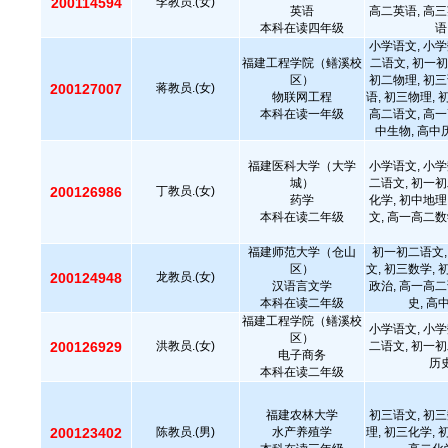
200114594
李教员.(女)
英语
高二英语, 高三
本科在读四年级
语
小学语文, 小学
福建工程学院（鳝溪校
二语文, 初一初
区）
初二物理, 初三
200127007
蒋教员.(女)
物联网工程
语, 初三物理, 
本科在读一年级
高二语文, 高一
中生物, 高中
福建医科大学（大学
小学语文, 小学
城）
二语文, 初一初
200126986
丁教员.(女)
药学
化学, 初中地理
本科在读二年级
文, 高一高二数
福建师范大学（仓山
初一初二语文,
区）
文, 初三数学, 
200124948
龙教员.(女)
汉语言文学
政治, 高一高二
本科在读二年级
史, 高
福建工程学院（鳝溪校
小学语文, 小学
区）
200126929
洪教员.(女)
二语文, 初一初
电子商务
历史
本科在读二年级
福建农林大学
初三语文, 初三
200123402
陈教员.(男)
水产养殖学
理, 初三化学, 