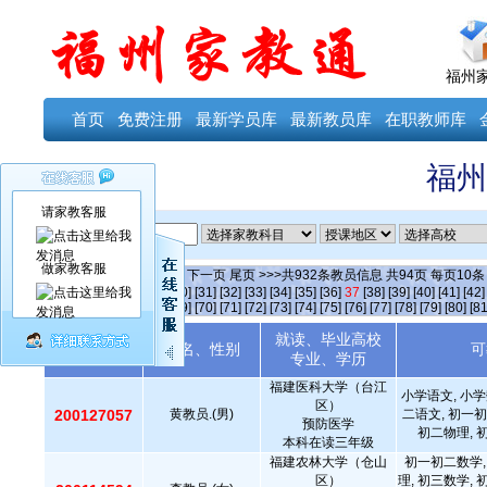
福州
首页
免费注册
最新学员库
最新教员库
在职教师库
福州
请家教客服
ID
做家教客服
当前第
37
页
首页
上一页
下一页
尾页
>>>共
932
条教员信息 共
94
页 每页
10
[25]
[26]
[27]
[28]
[29]
[30]
[31]
[32]
[33]
[34]
[35]
[36]
37
[38]
[39]
[40]
[41]
[42]
[64]
[65]
[66]
[67]
[68]
[69]
[70]
[71]
[72]
[73]
[74]
[75]
[76]
[77]
[78]
[79]
[80]
[81
就读、毕业高校
教员编号
姓名、性别
可
专业、学历
福建医科大学（台江
小学语文, 小学
区）
200127057
黄教员.(男)
二语文, 初一初
预防医学
初二物理, 
本科在读三年级
福建农林大学（仓山
初一初二数学,
区）
理, 初三数学, 