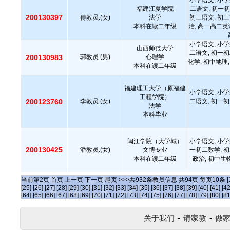
小学语文, 小学
福建江夏学院
二语文, 初一初
200130397
傅教员.(女)
法学
初三语文, 初三
本科在读二年级
治, 高一高二英
小学语文, 小学
山西师范大学
二语文, 初一初
200130983
郭教员.(男)
心理学
化学, 初中地理,
本科在读二年级
福建理工大学（原福建
小学语文, 小学
工程学院）
200123760
李教员.(女)
二语文, 初一初
法学
本科毕业
闽江学院（大学城）
小学语文, 小学
200130425
潘教员.(女)
文博专业
一初二数学, 初
本科在读二年级
政治, 初中生
当前第
2
页
首页
上一页
下一页
尾页
>>>共
932
条教员信息 共
94
页 每页
10
条
[
[25]
[26]
[27]
[28]
[29]
[30]
[31]
[32]
[33]
[34]
[35]
[36]
[37]
[38]
[39]
[40]
[41]
[42
[64]
[65]
[66]
[67]
[68]
[69]
[70]
[71]
[72]
[73]
[74]
[75]
[76]
[77]
[78]
[79]
[80]
[81
关于我们
-
请家教
-
做