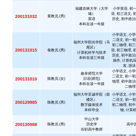
福建农林大学（大学
小学英语, 初
城）
语, 初三语文, 
200131032
黄教员.(男)
英语
历史, 初中政治
本科在读一年级
小学语文, 小学
二语文, 初一初
福州大学阳光学院（马
初二物理, 初三
尾区）
200131015
俊教员.(男)
语, 初三物理, 
计算机科学与技术
历史, 初中政治
本科在读三年级
操作, 计算机
发, 游泳
小学语文, 小学
曲阜师范大学
二语文, 初一初
200131010
陈教员.(女)
日语(师范)
地理, 初中政治
本科在读一年级
二物理
福州大学至诚学院（鼓
小学语文, 小学
楼区）
二语文, 初一初
200129985
陈教员.(男)
数字媒体技术
初二物理, 初中
本科毕业
物, 计算
中山大学
200130988
陈教员.(男)
历史学
高中历
在职高中教师