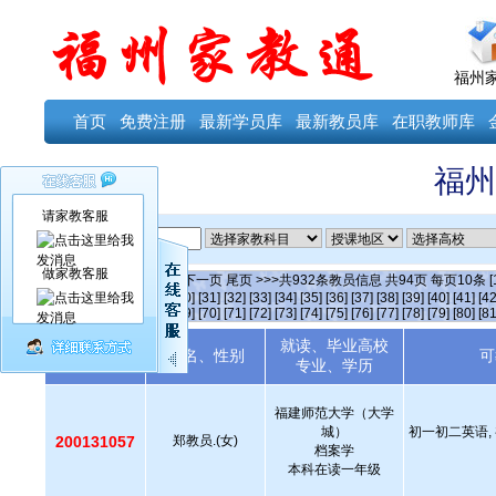
福州
首页
免费注册
最新学员库
最新教员库
在职教师库
福州
请家教客服
ID
做家教客服
当前第
2
页
首页
上一页
下一页
尾页
>>>共
932
条教员信息 共
94
页 每页
10
条
[
[25]
[26]
[27]
[28]
[29]
[30]
[31]
[32]
[33]
[34]
[35]
[36]
[37]
[38]
[39]
[40]
[41]
[42
[64]
[65]
[66]
[67]
[68]
[69]
[70]
[71]
[72]
[73]
[74]
[75]
[76]
[77]
[78]
[79]
[80]
[81
就读、毕业高校
教员编号
姓名、性别
可
专业、学历
福建师范大学（大学
城）
初一初二英语, 
200131057
郑教员.(女)
档案学
本科在读一年级