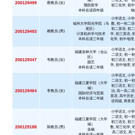
城）
二语文, 初一初
200129499
蔡教员.(女)
预防医学
初三化学, 初中
本科在读四年级
物
小学语文, 小学
福州大学阳光学院（马
数, 初一初二语
尾区）
初二英语, 初二
200129493
赖教员.(男)
计算机科学与技术
学, 初三英语, 
本科在读三年级
化学, 初中地理,
小学语文, 小学
福建农林大学（仓山
二语文, 初一初
区）
200129347
韦教员.(女)
初三语文, 初三
园艺
学, 初中地理, 
本科在读二年级
小学语文, 小学
二语文, 初一初
福建江夏学院（大学
初三语文, 初三
城）
200129464
李教员.(女)
治, 高一高二语
国际经济与贸易
英语, 高中历史,
本科在读二年级
语四级, 商务
小学语文, 小学
二语文, 初一初
福建江夏学院（大学
初三语文, 初三
城）
200129188
陈教员.(男)
数, 初三化学, 
金融
高二语文, 高
本科在读一年级