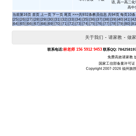
语, 高一高二化
高中
当前第
16
页
首页
上一页
下一页
尾页
>>>共
932
条教员信息 共
94
页 每页
10
[25]
[26]
[27]
[28]
[29]
[30]
[31]
[32]
[33]
[34]
[35]
[36]
[37]
[38]
[39]
[40]
[41]
[42
[64]
[65]
[66]
[67]
[68]
[69]
[70]
[71]
[72]
[73]
[74]
[75]
[76]
[77]
[78]
[79]
[80]
[81
关于我们
-
请家教
-
做
林老师 156 5912 9453
联系电话:
联系QQ:
78425819
免费高效请家教 
国家工信部备案许可证
Copyright 2007-2026
福州旗