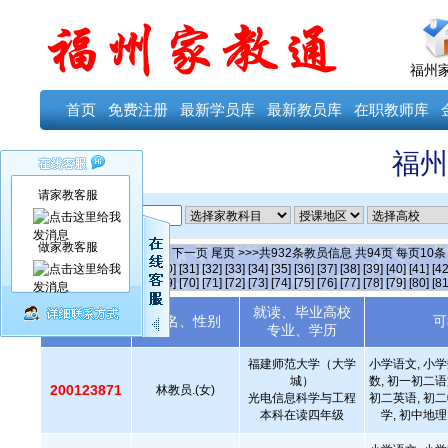
福州
首页
免费注册
最新学员库
最新教员库
在职教师库
福州
请家教客服
ID
做家教客服
当前第
16
页
首页
上一页
下一页
尾页
>>>共
932
条教员信息 共
94
页 每页
10
[25]
[26]
[27]
[28]
[29]
[30]
[31]
[32]
[33]
[34]
[35]
[36]
[37]
[38]
[39]
[40]
[41]
[42
[64]
[65]
[66]
[67]
[68]
[69]
[70]
[71]
[72]
[73]
[74]
[75]
[76]
[77]
[78]
[79]
[80]
[81
就读、毕业高校
教员编号
姓名、性别
可
专业、学历
福建师范大学（大学
小学语文, 小学
城）
数, 初一初二语
200123871
林教员.(女)
光电信息科学与工程
初二英语, 初二
本科在读四年级
学, 初中地理