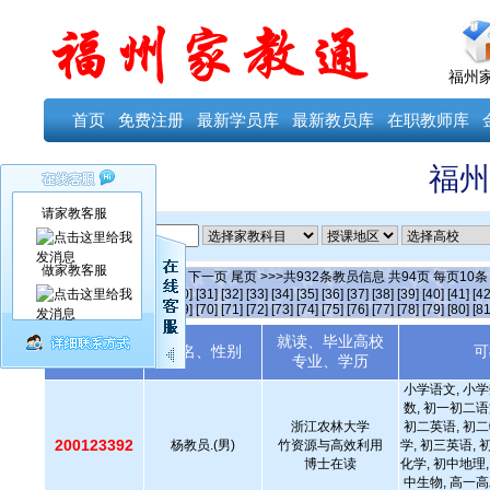
福州
首页
免费注册
最新学员库
最新教员库
在职教师库
福州
请家教客服
ID
做家教客服
当前第
11
页
首页
上一页
下一页
尾页
>>>共
932
条教员信息 共
94
页 每页
10
[25]
[26]
[27]
[28]
[29]
[30]
[31]
[32]
[33]
[34]
[35]
[36]
[37]
[38]
[39]
[40]
[41]
[42
[64]
[65]
[66]
[67]
[68]
[69]
[70]
[71]
[72]
[73]
[74]
[75]
[76]
[77]
[78]
[79]
[80]
[81
就读、毕业高校
教员编号
姓名、性别
可
专业、学历
小学语文, 小学
数, 初一初二语
浙江农林大学
初二英语, 初二
200123392
杨教员.(男)
竹资源与高效利用
学, 初三英语, 
博士在读
化学, 初中地理,
中生物, 高一高