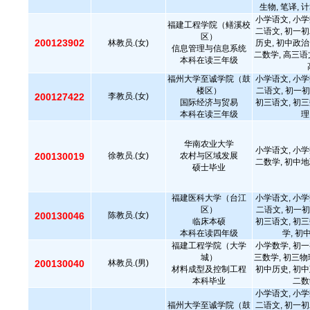
生物, 笔译,
小学语文, 小学
福建工程学院（鳝溪校
二语文, 初一初
区）
200123902
林教员.(女)
历史, 初中政治
信息管理与信息系统
二数学, 高三语
本科在读三年级
福州大学至诚学院（鼓
小学语文, 小学
楼区）
二语文, 初一初
200127422
李教员.(女)
国际经济与贸易
初三语文, 初三
本科在读三年级
理
华南农业大学
小学语文, 小学
200130019
徐教员.(女)
农村与区域发展
二数学, 初中地
硕士毕业
福建医科大学（台江
小学语文, 小学
区）
二语文, 初一初
200130046
陈教员.(女)
临床本硕
初三语文, 初三
本科在读四年级
学, 初
福建工程学院（大学
小学数学, 初一
城）
三数学, 初三物
200130040
林教员.(男)
材料成型及控制工程
初中历史, 初中
本科毕业
二数
小学语文, 小学
福州大学至诚学院（鼓
二语文, 初一初