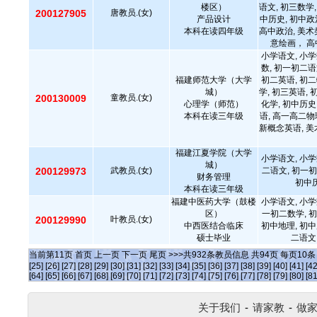
楼区）
语文, 初三数学,
200127905
唐教员.(女)
产品设计
中历史, 初中政
本科在读四年级
高中政治, 美术
意绘画， 
小学语文, 小学
数, 初一初二语
福建师范大学（大学
初二英语, 初二
城）
学, 初三英语, 
200130009
童教员.(女)
心理学（师范）
化学, 初中历史
本科在读三年级
语, 高一高二物
新概念英语, 美
福建江夏学院（大学
小学语文, 小学
城）
200129973
武教员.(女)
二语文, 初一初
财务管理
初中历
本科在读三年级
福建中医药大学（鼓楼
小学语文, 小学
区）
一初二数学, 初
200129990
叶教员.(女)
中西医结合临床
初中地理, 初中
硕士毕业
二语文
当前第
11
页
首页
上一页
下一页
尾页
>>>共
932
条教员信息 共
94
页 每页
10
[25]
[26]
[27]
[28]
[29]
[30]
[31]
[32]
[33]
[34]
[35]
[36]
[37]
[38]
[39]
[40]
[41]
[42
[64]
[65]
[66]
[67]
[68]
[69]
[70]
[71]
[72]
[73]
[74]
[75]
[76]
[77]
[78]
[79]
[80]
[81
关于我们
-
请家教
-
做