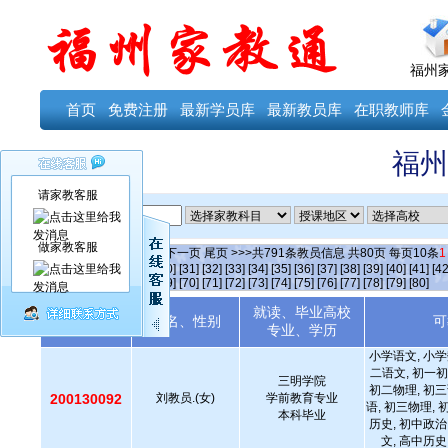
福州
首页
免费注册
最新学员库
最新教员库
在职教师库
福州
请家教客服
ID
做家教客服
当前第
1
页
首页
上一页
下一页
尾页
>>>共
791
条教员信息 共
80
页 每页
10
条
1
[25]
[26]
[27]
[28]
[29]
[30]
[31]
[32]
[33]
[34]
[35]
[36]
[37]
[38]
[39]
[40]
[41]
[42
[64]
[65]
[66]
[67]
[68]
[69]
[70]
[71]
[72]
[73]
[74]
[75]
[76]
[77]
[78]
[79]
[80]
就读、毕业高校
教员编号
姓名、性别
可
专业、学历
小学语文, 小学
二语文, 初一初
三明学院
初二物理, 初三
200130092
刘教员.(女)
学前教育专业
语, 初三物理, 
本科毕业
历史, 初中政治
文, 高中历史