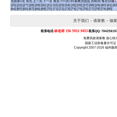
当前第
1
页
首页
上一页
下一页
尾页
>>>共
791
条教员信息 共
80
页 每页
10
条
1
[25]
[26]
[27]
[28]
[29]
[30]
[31]
[32]
[33]
[34]
[35]
[36]
[37]
[38]
[39]
[40]
[41]
[42
[64]
[65]
[66]
[67]
[68]
[69]
[70]
[71]
[72]
[73]
[74]
[75]
[76]
[77]
[78]
[79]
[80]
关于我们
-
请家教
-
做
林老师 156 5912 9453
联系电话:
联系QQ:
78425819
免费高效请家教 放心快
国家工信部备案许可证
Copyright 2007-2026
福州旗