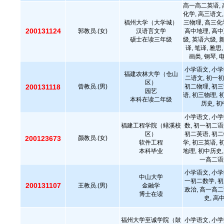
高一高二英语, 
化学, 高三语文,
福州大学（大学城）
三物理, 高三化
200131124
郭教员.(女)
汉语言文学
高中地理, 高中
硕士在读三年级
级, 英语六级, 
译, 笔译, 雅思,
画类, 钢琴, 
小学语文, 小学
福建农林大学（仓山
二语文, 初一初
区）
200131118
曾教员.(男)
初二物理, 初三
园艺
语, 初三物理, 
本科在读二年级
历史, 
小学语文, 小学
福建工程学院（鳝溪校
数, 初一初二语
区）
初二英语, 初二
200123673
颜教员.(女)
软件工程
学, 初三英语, 
本科毕业
地理, 初中历史,
一高二语
小学语文, 小学
中山大学
一初二数学, 初
200131107
王教员.(男)
金融学
政治, 高一高二
博士在读
史, 高
福州大学至诚学院（鼓
小学语文, 小学