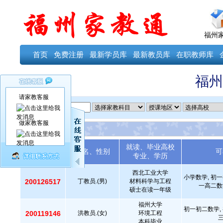
福州
首页
免费注册
最新学员库
最新教员库
在职教师库
福州
请家教客服
ID
做家教客服
就读、毕业高校
教员编号
姓名、性别
可
专业、学历
西北工业大学
小学数学, 初一
200126517
丁教员.(男)
材料科学与工程
一高二数
硕士在读一年级
福州大学
初一初二数学, 
200119146
洪教员.(女)
环境工程
本科毕业