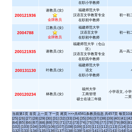
在职小学教师
福建师范大学
谢教员.(女)
200121936
汉语言文学教育专业
初一初二
金牌教员
在职初中教师
福建师范大学
江教员.(女)
2004788
汉语言文学
初一初二
金牌教员
在职初中教师
福建师范大学（仓山
区）
200121935
谢教员.(女)
高一高二
汉语言文学教育专业
在职高中教师
福建师范大学
200131130
叶教员.(女)
语文
在职小学教师
福州大学
小学语文, 小学
200120234
林教员.(女)
工商管理
二英
硕士在读二年级
当前第
1
页
首页
上一页
下一页
尾页
>>>共
4561
条教员信息 共
457
页 每页
10
[25]
[26]
[27]
[28]
[29]
[30]
[31]
[32]
[33]
[34]
[35]
[36]
[37]
[38]
[39]
[40]
[41]
[42
[64]
[65]
[66]
[67]
[68]
[69]
[70]
[71]
[72]
[73]
[74]
[75]
[76]
[77]
[78]
[79]
[80]
[81
[102]
[103]
[104]
[105]
[106]
[107]
[108]
[109]
[110]
[111]
[112]
[113]
[114]
[11
[132]
[133]
[134]
[135]
[136]
[137]
[138]
[139]
[140]
[141]
[142]
[143]
[144]
[14