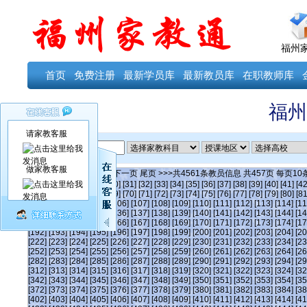
福州
首页
免费注册
最新学员库
最新教员库
在职教师库
福州
请家教客服
ID
做家教客服
当前第
1
页
首页
上一页
下一页
尾页
>>>共
4561
条教员信息 共
457
页 每页
10
[25]
[26]
[27]
[28]
[29]
[30]
[31]
[32]
[33]
[34]
[35]
[36]
[37]
[38]
[39]
[40]
[41]
[42
[64]
[65]
[66]
[67]
[68]
[69]
[70]
[71]
[72]
[73]
[74]
[75]
[76]
[77]
[78]
[79]
[80]
[81
[102]
[103]
[104]
[105]
[106]
[107]
[108]
[109]
[110]
[111]
[112]
[113]
[114]
[11
[132]
[133]
[134]
[135]
[136]
[137]
[138]
[139]
[140]
[141]
[142]
[143]
[144]
[14
[162]
[163]
[164]
[165]
[166]
[167]
[168]
[169]
[170]
[171]
[172]
[173]
[174]
[17
[192]
[193]
[194]
[195]
[196]
[197]
[198]
[199]
[200]
[201]
[202]
[203]
[204]
[20
[222]
[223]
[224]
[225]
[226]
[227]
[228]
[229]
[230]
[231]
[232]
[233]
[234]
[23
[252]
[253]
[254]
[255]
[256]
[257]
[258]
[259]
[260]
[261]
[262]
[263]
[264]
[26
[282]
[283]
[284]
[285]
[286]
[287]
[288]
[289]
[290]
[291]
[292]
[293]
[294]
[29
[312]
[313]
[314]
[315]
[316]
[317]
[318]
[319]
[320]
[321]
[322]
[323]
[324]
[32
[342]
[343]
[344]
[345]
[346]
[347]
[348]
[349]
[350]
[351]
[352]
[353]
[354]
[35
[372]
[373]
[374]
[375]
[376]
[377]
[378]
[379]
[380]
[381]
[382]
[383]
[384]
[38
[402]
[403]
[404]
[405]
[406]
[407]
[408]
[409]
[410]
[411]
[412]
[413]
[414]
[41